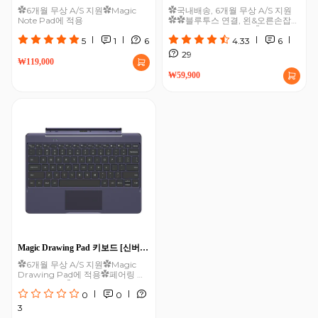
✿6개월 무상 A/S 지원✿Magic
✿국내배송, 6개월 무상 A/S 지원
Note Pad에 적용
✿✿블루투스 연결, 왼&오른손잡이
겸용, 스티커 무료 증정✿
|
|
|
|
5
1
6
4.33
6
29
₩119,000
₩59,900
Magic Drawing Pad 키보드 [신버전
전용]
✿6개월 무상 A/S 지원✿Magic
Drawing Pad에 적용✿페어링 없
이 연결 가능✿0°~175°각도 조절
|
|
가능
0
0
3