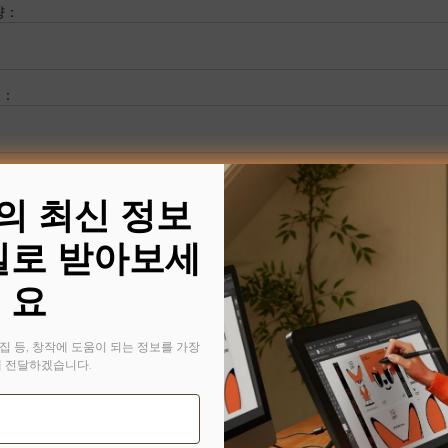
량
：
호
：
소
：
n의 최신 정보
일로 받아보세
요청사항
：
요
집 등, 창작에 도움이 되는 정보를 가장
 전달하겠습니다.
한 자세한 설명을 입력하십시오
MB이내여야 합니다