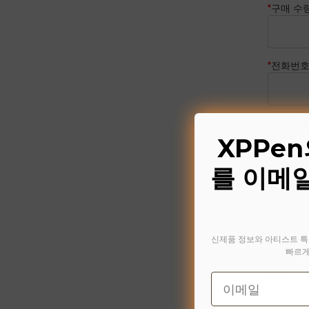
*
구매 수
*
전화번
*
메일주
XPPe
를 이메
구매 시 
신제품 정보와 아티스트 특
빠르게
신청에 대
Email
첨부:
파일은 2