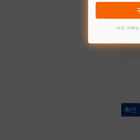
수신 거부는
허용되는 
jpeg, p
pdf, d