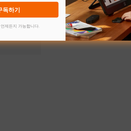
구독하기
+
업로드
 언제든지 가능합니다.
파일 형식 : gif, jpg,
ng, bmp, txt, tif, rtf,
oc, docx, rar, tar, zip