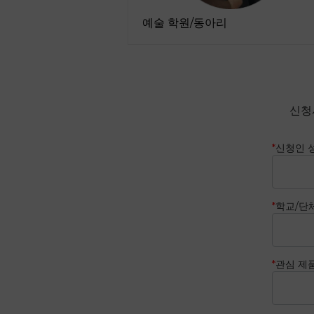
예술 학원/동아리
신청
*
신청인 
*
학교/단
*
관심 제