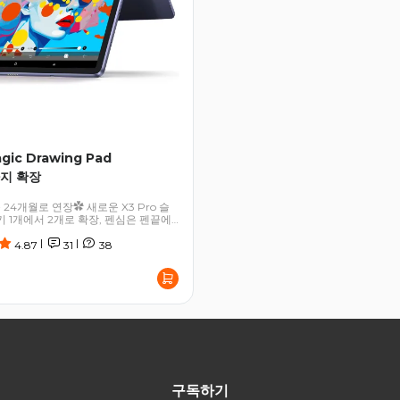
gic Drawing Pad
까지 확장
24개월로 연장✿ 새로운 X3 Pro 슬
키 1개에서 2개로 확장, 펜심은 펜끝에
신 Android™ 14 운영 체제, 최대
|
|
한 마이크로SD ✿ Bluetooth 5.3 지
4.87
31
38
 안정적인 연결 ✿ CPU 옥타코어
ali-G57 GPU로 원활하고 효율적인 작
구독하기