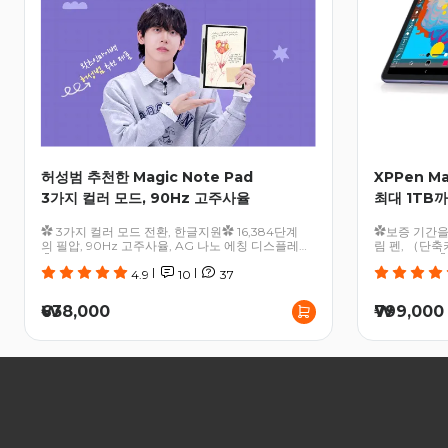
허성범 추천한 Magic Note Pad
XPPen Ma
3가지 컬러 모드, 90Hz 고주사율
최대 1TB
✿ 3가지 컬러 모드 전환, 한글지원✿ 16,384단계
✿보증 기간을 
의 필압, 90Hz 고주사율, AG 나노 에칭 디스플레이
림 펜, （단축
✿ Android 14 기반 오픈 시스템, 다양한 앱 다운로
보관 가능）✿ 최
|
|
드 및 활용 가능
1TB 확장 가능
4.9
10
37
원, 더 빠르고
MT8781, M
₩638,000
₩799,000
업