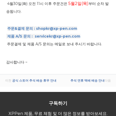
5월
2
일(
목
)
4월30
일(
화
)
오전
11
시 이후
주문건은
부터
순차
발
송됩니다
.
주문
&
결제 문의
: shopkr@xp-pen.com
제품
A/S
문의
: servicekr@xp-pen.com
주문결제 및 제품 A/S 문의는 메일로 보내 주시기 바랍니다.
감사합니다 ~
이전
공식 스토어 추석 배송 휴무 안내
추석 연휴 택배 배송 안내
다음
구독하기
XPPen 제품, 무료 체험 및 더 많은 정보를 받아보세요.