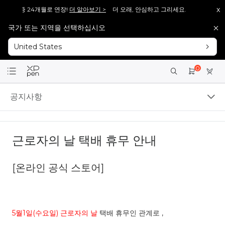
x
d 무상 보증 24개월로 연장!
더 알아보기 >
더 오래, 안심하고 그리세요. Magic Drawi
국가 또는 지역을 선택하십시오
Pro V2], 다시 돌아왔습니다!
바로보기 >>
[재입고 안내] 많은 분들이 기다려주신 [Artis
United States
Pro V2], 다시 돌아왔습니다!
바로보기 >>
[재입고 안내] 많은 분들이 기다려주신 [Artis
회원가입 시 <1만 원> 상당 포인트를 증정합니다.
바로가입 >
0
설레는 핑크의 등장! Artist 12 3세대 핑크 에디션 출시!
더 알아보기 >
공지사항
근로자의 날 택배 휴무 안내
[
온라인
공식
스토어
]
5월1일(수요일)
근로자의 날
택배
휴무인
관계로
,