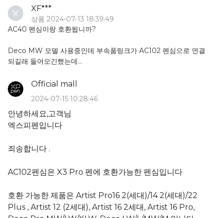
XF***
상품 2024-07-13 18:39:49
AC40 펜심이랑 호환됩니까?
Deco MW 모델 사용중인데 부속품링크가 AC102 펜심으로 연결
되길래 들어오긴했는데
'Artist Pro16 2(세대)/14 2(세대)/22 Plus , Deco Pro
MW/LW/XLW 적용' 이라 적혀있어 Pro 모델만 소개되어있고
Official mall
2024-07-15 10:28:46
AC40 으로 가보니' Artist Pro 16/16 (2세대) /16TP ,Artist 12/12(2
안녕하세요,고객님
세대),Deco L /LW, StarG960/ G960s/ G960s Plus,Deco02적
엑스피펜입니다
용' 이라고 되어있어
Deco L /LW 이 되니 Deco MW 모델도 적용될 듯 한데 안 적혀있
네요. 적용 스타일러스 펜 설명도 제대로 안나와있고.
죄송합니다 .
사이트의 설명이 전반적으로 부실합니다.
AC102펜심은 X3 Pro 펜에 호환가능한 펜심입니다
AC120과 AC40 의 차이가 무엇인가요? 두 펜심이 호환이 되는지
요?
호환 가능한 제품은 Artist Pro16 2(세대)/14 2(세대)/22
Plus , Artist 12 (2세대), Artist 16 2세대, Artist 16 Pro,