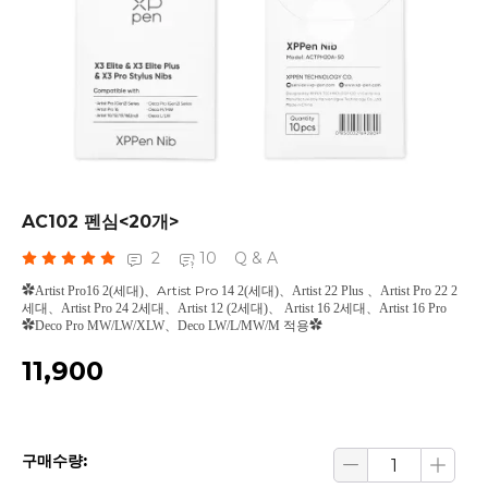
AC102 펜심<20개>
2
10
Q & A
Artist Pro
✿Artist Pro16 2(세대)、
14 2(세대)、Artist 22 Plus 、Artist Pro 22 2
세대、Artist Pro 24 2세대、Artist 12 (2세대)、 Artist 16 2세대、Artist 16 Pro
✿Deco Pro MW/LW/XLW、Deco LW/L/MW/M 적용✿
₩11,900
구매수량: