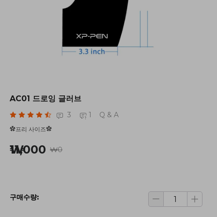
AC01 드로잉 글러브
3
1
Q & A
✿프리 사이즈✿
₩11,000
₩0
구매수량: