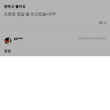
편하고 좋아요
드로잉 장갑 잘 쓰고있습니다!!
0
2021-10-24 22:18:36
XF***
굿굿
배송 빨리와서 진짜 좋았고
무료배송이라 좋았어요
상품질도 훌륭합니다
0
2022-02-14 02:12:05
XF***
@_@리뷰