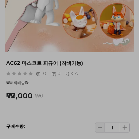
AC62 마스코트 피규어 (착색가능)
0
0
Q & A
✿해외배송✿
₩72,000
₩0
구매수량: