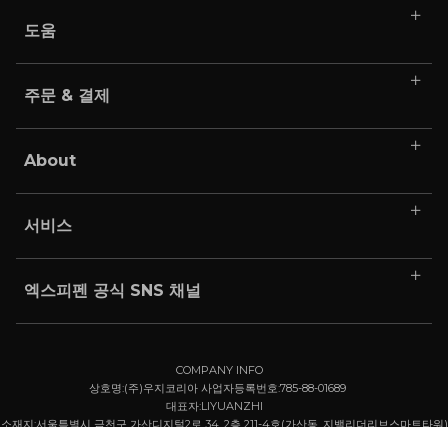
도움
주문 & 결제
About
서비스
엑스피펜 공식 SNS 채널
COMPANY INFO
상호명:(주)우지코리아 사업자등록번호:785-88-01689
대표자:LIYUANZHI
소재지:서울특별시 금천구 가산디지털2로 34, 2층 211-4호(가산동, 지밸리더리브스마트타워)
통신판매업신고: 제 2024-서울금천-0378 호