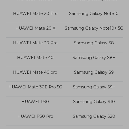
3 in 1 USB-C 케이블는 왼쪽 이미지 하단 인
HUAWEI Mate 20 Pro
Samsung Galaxy Note10
터페이스과의 연결만 지원합니다.
Watch the video >
HUAWEI Mate 20 X
Samsung Galaxy Note10+ 5G
HUAWEI Mate 30 Pro
Samsung Galaxy S8
HUAWEI Mate 40
Samsung Galaxy S8+
HUAWEI Mate 40 pro
Samsung Galaxy S9
HUAWEI Mate 30E Pro 5G
Samsung Galaxy S9+
뛰어난 호환성
다양한 시스템 및 소트프웨어에서도 유연한
HUAWEI P30
Samsung Galaxy S10
작동
HUAWEI P30 Pro
Samsung Galaxy S20
Windows 7（및 이상), Mac OS X 10.10(및 이상), Chrome88（및 이상),
Android USB3.1 DP1.2
,
Linux
.