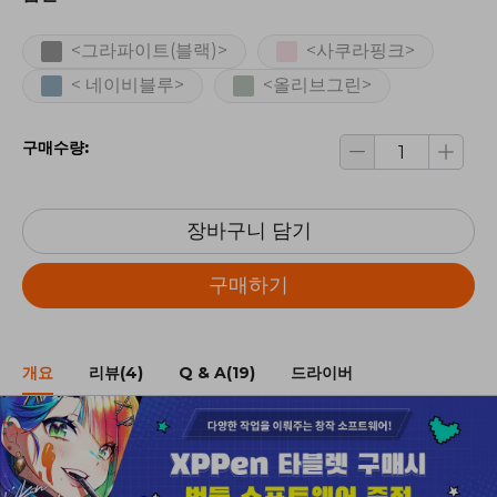
<그라파이트(블랙)>
<사쿠라핑크>
< 네이비블루>
<올리브그린>
구매수량:
장바구니 담기
구매하기
개요
리뷰(4)
Q & A(19)
드라이버