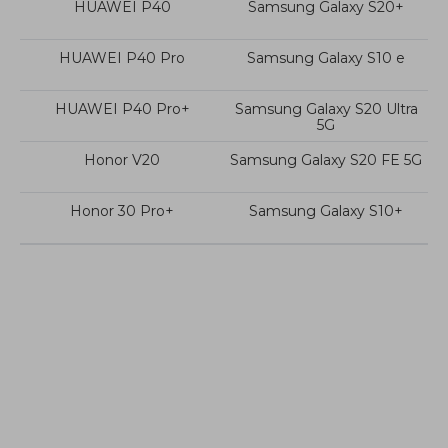
HUAWEI P40
Samsung Galaxy S20+
HUAWEI P40 Pro
Samsung Galaxy S10 e
HUAWEI P40 Pro+
Samsung Galaxy S20 Ultra
5G
Honor V20
Samsung Galaxy S20 FE 5G
인기 프로그램 CLIP STUDIO PAINT，Photoshop,Illustrator, SAI, CDR,
GIMP, Krita,MediBang, FireAlpaca和Blender3D 등 과 호환 가능.
Honor 30 Pro+
Samsung Galaxy S10+