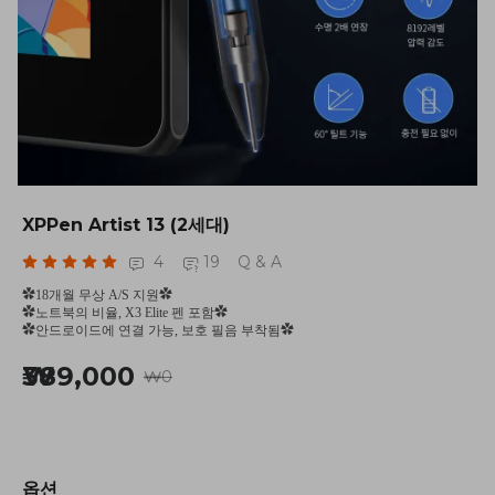
XPPen Artist 13 (2세대)
4
19
Q & A
✿18개월 무상 A/S 지원✿
✿노트북의 비율, X3 Elite 펜 포함✿
✿안드로이드에 연결 가능, 보호 필음 부착됨✿
₩389,000
₩0
옵션