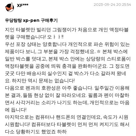
2023-09-24 20:25:54
XF***
우당탕탕 xp-pen 구매후기
지인 타블렛만 빌리던 그림쟁이가 처음으로 개인 액정타블
렛을 구매했습니다! 오ㅏㅏ!!
우선 포장 상태는 양호합니다 개인적으로 파손 위험이 있는
제품이다 보니, 그 부분을 가장 걱정했네요..ㅎ 본체 박스에
일반 박스를 덧대고, 본체 박스 안에는 상당량의 스티로폼이
액정타블렛을 공중에 띄워 충격을 완화하더군요. 그 정도면
굿굿 다만 배송사의 실수인지 겉 박스가 다소 갈라져 왔네
요. 하지만 역시 문제는 없습니다!
다음으로 펜과의 호완성은 아주 좋습니다. 일주일간 이용해
본 결과, 들뜸 현상 없이 잘 따라오네요. 필름과 펜이 마찰하
면서 사각거리는 소리가 나기도 하는데, 개인적으로는 마음
에 듭니다!
마지막으로는 컴퓨터나 핸드폰의 연결인데요, 속도가 시원
시원합니다! 컴퓨터보다 타블렛이 먼저 먼저 켜지기도 해서
다소 당황하기도 했었죠 하하