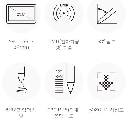
590 × 361 ×
EMR(전자기공
60° 틸트
34mm
명) 기술
8192급 압력 레
220 RPS(최대)
5080LPI 해상도
벨
응답 속도