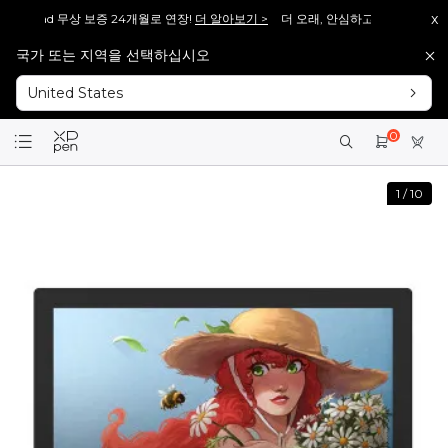
x
상 보증 24개월로 연장!
더 알아보기 >
더 오래, 안심하고 그리세요. Magic Drawing 
국가 또는 지역을 선택하십시오
 V2], 다시 돌아왔습니다!
바로보기 >>
[재입고 안내] 많은 분들이 기다려주신 [Artist 13
United States
 V2], 다시 돌아왔습니다!
바로보기 >>
[재입고 안내] 많은 분들이 기다려주신 [Artist 15
회원가입 시 <1만 원> 상당 포인트를 증정합니다.
바로가입 >
0
설레는 핑크의 등장! Artist 12 3세대 핑크 에디션 출시!
더 알아보기 >
1
/
10