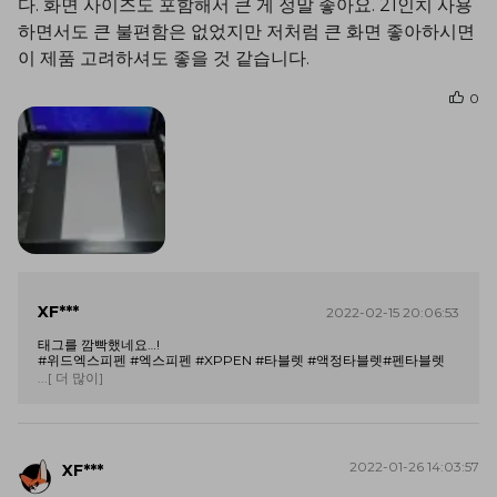
다. 화면 사이즈도 포함해서 큰 게 정말 좋아요. 21인치 사용
하면서도 큰 불편함은 없었지만 저처럼 큰 화면 좋아하시면
이 제품 고려하셔도 좋을 것 같습니다.
0
XF***
2022-02-15 20:06:53
태그를 깜빡했네요…!
#위드엑스피펜 #엑스피펜 #XPPEN #타블렛 #액정타블렛#펜타블렛
...[ 더 많이]
2022-01-26 14:03:57
XF***