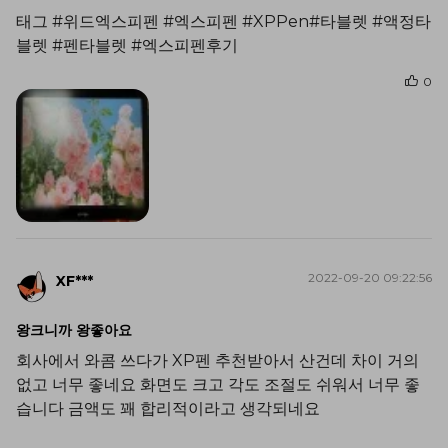
태그 #위드엑스피펜 #엑스피펜 #XPPen#타블렛 #액정타
블렛 #펜타블렛 #엑스피펜후기
0
2022-09-20 09:22:56
XF***
왕크니까 왕좋아요
회사에서 와콤 쓰다가 XP펜 추천받아서 산건데 차이 거의
없고 너무 좋네요 화면도 크고 각도 조절도 쉬워서 너무 좋
습니다 금액도 꽤 합리적이라고 생각되네요