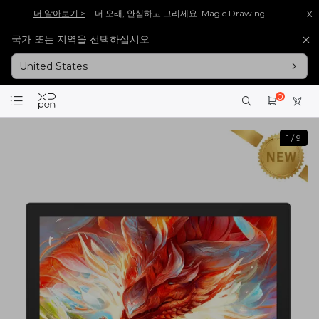
x
로보기 >>
[재입고 안내] 많은 분들이 기다려주신 [Artist 13.3 Pro V2], 다시 돌아
국가 또는 지역을 선택하십시오
로보기 >>
[재입고 안내] 많은 분들이 기다려주신 [Artist 15.6 Pro V2], 다시 돌아
United States
회원가입 시 <1만 원> 상당 포인트를 증정합니다.
바로가입 >
설레는 핑크의 등장! Artist 12 3세대 핑크 에디션 출시!
더 알아보기 >
0
1
/
9