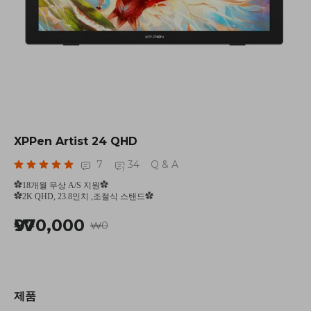
XPPen Artist 24 QHD
7
34
Q & A
✿18개월 무상 A/S 지원✿
✿2K QHD, 23.8인치 ,조절식 스탠드✿
₩970,000
₩0
제품