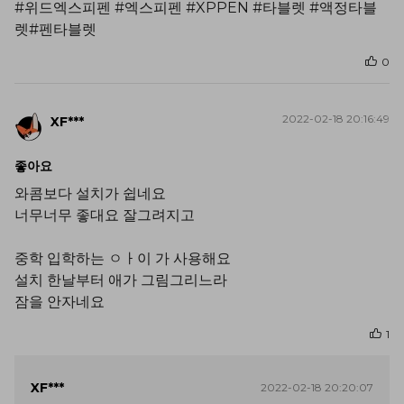
#위드엑스피펜 #엑스피펜 #XPPEN #타블렛 #액정타블
렛#펜타블렛
0
2022-02-18 20:16:49
XF***
좋아요
와콤보다 설치가 쉽네요
너무너무 좋대요 잘그려지고
중학 입학하는 ㅇㅏ이 가 사용해요
설치 한날부터 애가 그림그리느라
잠을 안자네요
1
XF***
2022-02-18 20:20:07