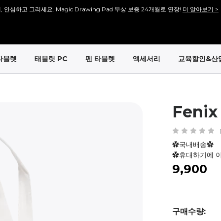
, 안심하고 그리세요. Magic Drawing Pad 무상 보증 24개월로 연장!
더 알아보기 >
안내] 많은 분들이 기다려주신 [Artist 13.3 Pro V2], 다시 돌아왔습니다!
바로보기 >>
안내] 많은 분들이 기다려주신 [Artist 15.6 Pro V2], 다시 돌아왔습니다!
바로보기 >>
타블렛
태블릿 PC
펜 타블렛
액세서리
교육할인&산
회원가입 시 <1만 원> 상당 포인트를 증정합니다.
바로가입 >
설레는 핑크의 등장! Artist 12 3세대 핑크 에디션 출시!
더 알아보기 >
Feni
✿국내배송✿
✿휴대하기에 
₩9,900
구매수량: