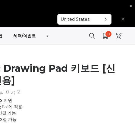
x
United States
0
업
혜택/이벤트
고객지원
c Drawing Pad 키보드 [신
전용]
0
2
/S 지원
ng Pad에 적용
연결 가능
 조절 가능