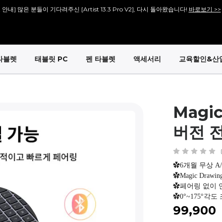
안내] 많은 분들이 기다려주신 [Artist 13.3 Pro V2], 다시 돌아왔습니다!
바로보기 >>
안내] 많은 분들이 기다려주신 [Artist 15.6 Pro V2], 다시 돌아왔습니다!
바로보기 >>
회원가입 시 <1만 원> 상당 포인트를 증정합니다.
바로가입 >
타블렛
태블릿 PC
펜 타블렛
액세서리
교육할인&산
설레는 핑크의 등장! Artist 12 3세대 핑크 에디션 출시!
더 알아보기 >
Magi
버전 
✿6개월 무상 A
✿Magic Drawi
✿페어링 없이 
✿0°~175°각도
₩99,900