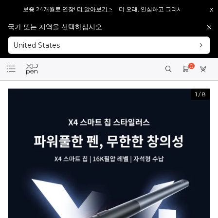
x
 보증 24개월로 연장!
더 알아보기 >
더 오래, 안심하고 그리세요. Magic Drawing P
국가 또는 지역을 선택하십시오
V2], 다시 돌아왔습니다!
바로보기 >>
[재입고 안내] 많은 분들이 기다려주신 [Artist 13
United States
V2], 다시 돌아왔습니다!
바로보기 >>
[재입고 안내] 많은 분들이 기다려주신 [Artist 15.
회원가입 시 <1만 원> 상당 포인트를 증정합니다.
바로가입 >
0
설레는 핑크의 등장! Artist 12 3세대 핑크 에디션 출시!
더 알아보기 >
1
/
8