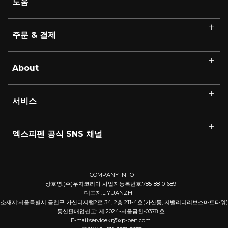
도움
주문 & 결제
About
서비스
엑스피펜 공식 SNS 채널
COMPANY INFO
상호명:(주)우지코리아 사업자등록번호:785-88-01689
대표자:LIYUANZHI
소재지:서울특별시 금천구 가산디지털2로 34, 2층 211-4호(가산동, 지밸리더리브스마트타워)
통신판매업신고: 제 2024-서울금천-0378 호
E-mail:servicekr@xp-pen.com