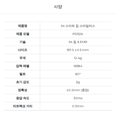
사양
제품명
X4 스마트 칩 스타일러스
제품 모델
PD52A
기술
X4 칩 & EMR
사이즈
157.0 x 9.5 mm
무게
12.4g
압력 레벨
16384
틸트
60°
초기 감도
2g
정확성
±0.2mm (중앙)
응답 속도
30ms
리트렉션 거리
0.3mm