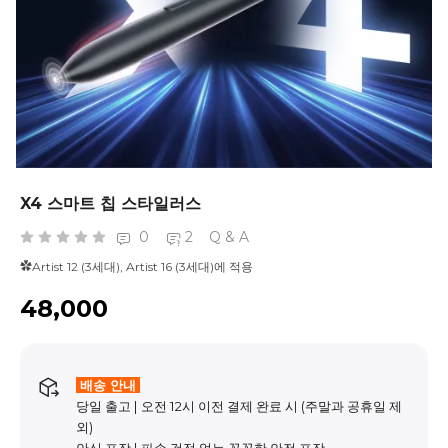
X4 스마트 칩 스타일러스
0
2
Q & A
Artist 12
(
3세대),
Artist 16
(
3세대)에
✿
적용
₩48,000
배송 안내
당일 출고 | 오전 12시 이전 결제 완료 시 (주말과 공휴일 제
외)