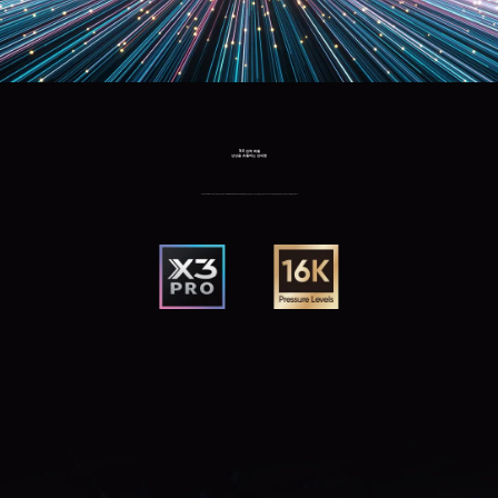
16K 압력 레벨
상상을 초월하는 섬세함
혁신적인 X3 Pro 스마트 칩 스타일러스, 세계 최초 16384 압력 레벨과 함께
두 배 증폭된 압력 감도로 실감나는 드로잉 경험을 선사합니다.
최고의 부드러움과 놀라울 만큼 뛰어난 정확도로 디테일을 강조합니다.