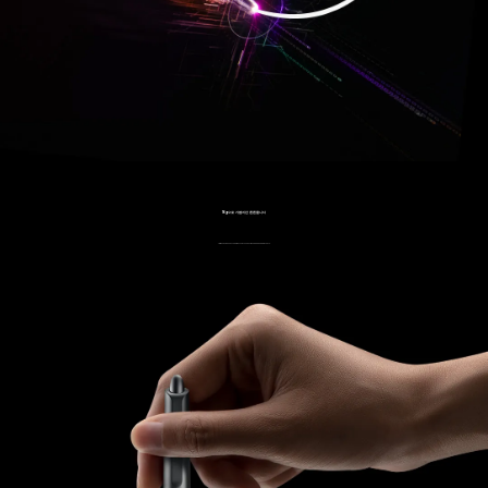
16g으로 가볍지만 튼튼합니다
16g의 가벼운 몸무게로 장시간의 창작 활동도 가능합니다. 손의 피로도를 경감하여 창작에 더욱 집중할 수 있습니다.