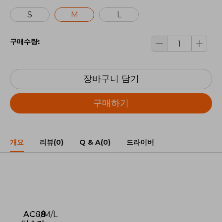
S
M
L
구매수량:
장바구니 담기
구매하기
개요
리뷰(0)
Q & A(0)
드라이버
단수한
AC08
S/M/L
부품이