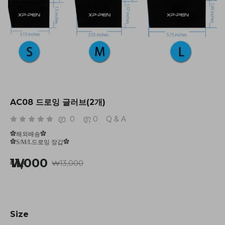
AC08 드로잉 글러브(2개)
0
0
Q & A
✿해외배송✿
✿S/M/L드로잉 장갑✿
₩11,000
₩13,000
Size